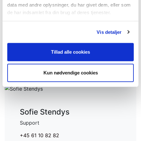
data med andre oplysninger, du har givet dem, eller som
de har indsamlet fra din brug af deres tjenester.
Magnus Lund
Vis detaljer
Leasingrådgiver
Tillad alle cookies
+45 61 10 10 84
+45 61 10 82 82
Magnus@clevrcar.dk
Kun nødvendige cookies
Sofie Stendys
Support
+45 61 10 82 82