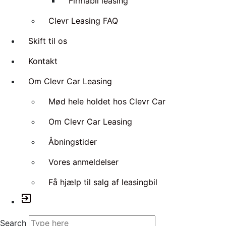
Firmabil leasing
Clevr Leasing FAQ
Skift til os
Kontakt
Om Clevr Car Leasing
Mød hele holdet hos Clevr Car
Om Clevr Car Leasing
Åbningstider
Vores anmeldelser
Få hjælp til salg af leasingbil
exit_to_app
Search