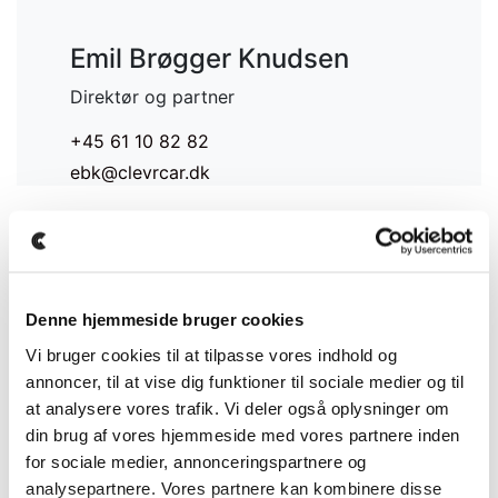
Emil Brøgger Knudsen
Direktør og partner
+45 61 10 82 82
ebk@clevrcar.dk
Johan Brøgger Knudsen
Denne hjemmeside bruger cookies
Salgschef og partner
Vi bruger cookies til at tilpasse vores indhold og
annoncer, til at vise dig funktioner til sociale medier og til
+45 50 69 82 32
at analysere vores trafik. Vi deler også oplysninger om
+45 61 10 82 82
din brug af vores hjemmeside med vores partnere inden
Johan@clevrcar.dk
for sociale medier, annonceringspartnere og
analysepartnere. Vores partnere kan kombinere disse