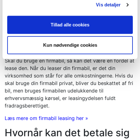
Vis detaljer
gangen. Læs mere om hvad korttidsleasing er for
noget, her på siden og om det er den rette løsning for
dig.
Tillad alle cookies
Læs mere om korttidsleasing her
Firmabil leasing
Kun nødvendige cookies
Skal du bruge en firmabil, så kan det være en fordel at
lease den. Når du leaser din firmabil, er det din
virksomhed som står for alle omkostningerne. Hvis du
skal bruge din firmabil privat, bliver du beskattet af fri
bil, men bruges firmabilen udelukkende til
erhvervsmæssig kørsel, er leasingydelsen fuldt
fradragsberettiget.
Læs mere om firmabil leasing her »
Hvornår kan det betale sig