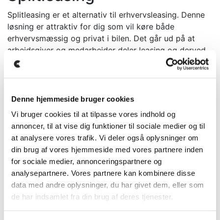
Splitleasing er et alternativ til erhvervsleasing. Denne
løsning er attraktiv for dig som vil køre både
erhvervsmæssig og privat i bilen. Det går ud på at
arbejdsgiver og medarbejder deler leasing og derved
’splitter’ leasing mellem sig. Kører man fx 75%
erhvervskørsel og 25% privatkørsel, bliver 75% af
omkostningerne faktureret til firmaet og de resterede
25% faktureret til medarbejderen privat.
Denne hjemmeside bruger cookies
Vi bruger cookies til at tilpasse vores indhold og
Læs mere om splitleasing her »
annoncer, til at vise dig funktioner til sociale medier og til
Korttidsleasing
at analysere vores trafik. Vi deler også oplysninger om
din brug af vores hjemmeside med vores partnere inden
Korttidsleasing er som ordet lyder; leasing i en kortere
for sociale medier, annonceringspartnere og
periode. Normalvis laver vi leasingaftaler på 12
analysepartnere. Vores partnere kan kombinere disse
måneder med mulighed for forlængelse, men ved man
data med andre oplysninger, du har givet dem, eller som
at man ikke skal bruge bil så længe ad gangen, kan
de har indsamlet fra din brug af deres tjenester.
man med fordel korttidslease. Clevr Car Leasing kan
tilbyde korttidsleasing helt ned til 3 måneder ad