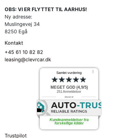
OBS: VI ER FLYTTET TIL AARHUS!
Ny adresse:
Muslingevej 34
8250 Egå
Kontakt
+45 61 10 82 82
leasing@clevrcar.dk
⠇
Samlet vurdering
MEGET GOD (4,9/5)
251
Anmeldelser
drevet af
Kundeanmeldelser fra
forskellige kilder
Trustpilot