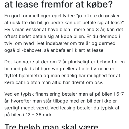
at lease fremfor at købe?
En god tommelfingerregel lyder: ”jo oftere du ønsker
at udskifte din bil, jo bedre kan det betale sig at lease”.
Hvis man ønsker at have bilen i mere end 3 år, kan det
oftest bedst betale sig at købe bilen. Er du derimod i
tvivl om hvad livet indebærer om tre år og dermed
også bil-behovet, så anbefaler i klart at lease.
Det kan være at der om 2 år pludseligt er behov for en
bil med plads til barnevogn eller at alle børnene er
flyttet hjemmefra og man endelig har mulighed for at
køre cabrioleten man altid har drømt om osv.
Ved en typisk finansiering betaler man af på bilen i 6-7
år, hvorefter man står tilbage med en bil der ikke er
særligt meget værd. Ved leasing betaler du typisk af
på bilen i 12 – 36 mdr.
Tre beløb man skal være