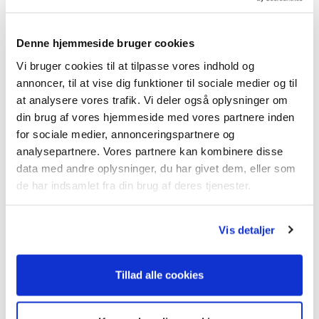
Mød hele holdet hos Clevr Car
Denne hjemmeside bruger cookies
Om Clevr Car Leasing
Vi bruger cookies til at tilpasse vores indhold og
Åbningstider
annoncer, til at vise dig funktioner til sociale medier og til
at analysere vores trafik. Vi deler også oplysninger om
Vores anmeldelser
din brug af vores hjemmeside med vores partnere inden
Få hjælp til salg af leasingbil
for sociale medier, annonceringspartnere og
analysepartnere. Vores partnere kan kombinere disse
data med andre oplysninger, du har givet dem, eller som
de har indsamlet fra din brug af deres tjenester.
Forside
Mærker
Find selv bil på Mobile.de
Vis detaljer
Find din bil på mobile.de
Tillad alle cookies
Ønsker du selv at finde din næste bil ned til
mindste detalje? Du kan selv finde din