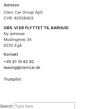
Adresse
Clevr Car Group ApS
CVR: 40558403
OBS: VI ER FLYTTET TIL AARHUS!
Ny adresse:
Muslingevej 34
8250 Egå
Kontakt
+45 61 10 82 82
leasing@clevrcar.dk
Trustpilot
Search