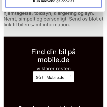
næste bil på Mobile.de. Vi laver en pris på
Kun nødvendige cookies
bilen på en leasingkontrakt inkl.
hjemtagelse, toldsyn, klargøring og syn.
Nemt, simpelt og personligt. Send os blot et
link til bilen samt information.
Find din bil på
mobile.de
vi klarer resten
trending_flat
Gå til Mobile.de