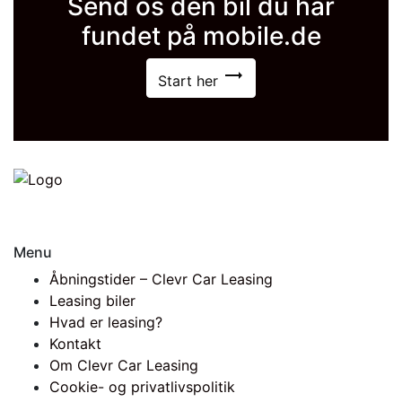
Send os den bil du har
fundet på mobile.de
trending_flat
Start her
Menu
Åbningstider – Clevr Car Leasing
Leasing biler
Hvad er leasing?
Kontakt
Om Clevr Car Leasing
Cookie- og privatlivspolitik