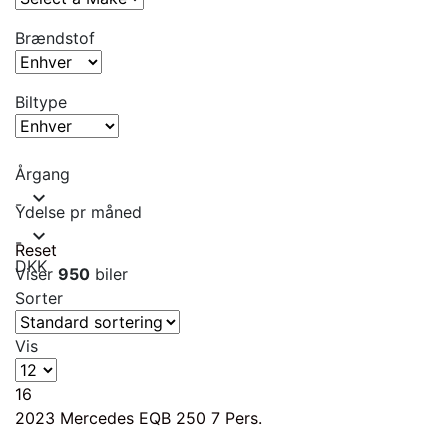
Brændstof
Biltype
Årgang
expand_more
-
Ydelse pr måned
expand_more
-
Reset
DKK
Viser
950
biler
Sorter
Vis
16
2023
Mercedes EQB 250 7 Pers.