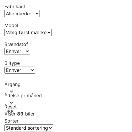
Fabrikant
Model
Brændstof
Biltype
Årgang
expand_more
-
Ydelse pr måned
expand_more
-
Reset
DKK
Viser
89
biler
Sorter