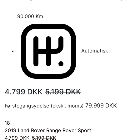
90.000 Km
Automatisk
4.799
DKK
5.199
DKK
79.999
DKK
Førstegangsydelse (ekskl. moms)
18
2019
Land Rover Range Rover Sport
4.799
DKK
5.199
DKK