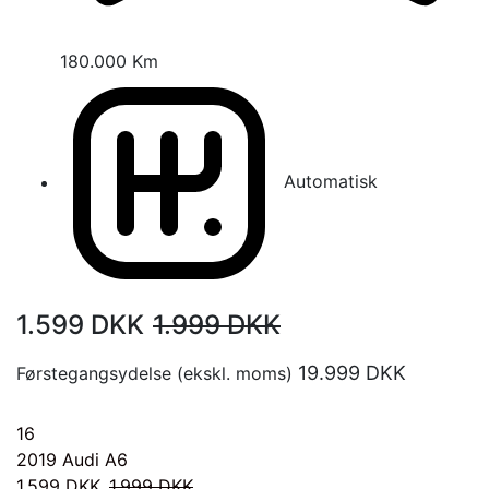
180.000 Km
Automatisk
1.599
DKK
1.999
DKK
19.999
DKK
Førstegangsydelse (ekskl. moms)
16
2019
Audi A6
1.599
DKK
1.999
DKK