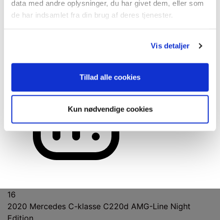
data med andre oplysninger, du har givet dem, eller som
de har indsamlet fra din brug af deres tjenester.
Vis detaljer
73.000 Km
Tillad alle cookies
Kun nødvendige cookies
Automatisk
16
2020
Mercedes C-klasse C220d AMG-Line Night
Edition