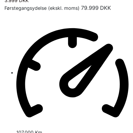
3.999
DKK
79.999
DKK
Førstegangsydelse (ekskl. moms)
107.000 Km