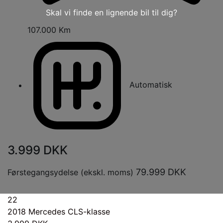
Skal vi finde en lignende bil til dig?
107.000 Km
Automatisk
3.999
DKK
79.999
DKK
Førstegangsydelse (ekskl. moms)
22
2018
Mercedes CLS-klasse