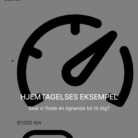
HJEMTAGELSES EKSEMPEL
Skal vi finde en lignende bil til dig?
91.000 Km