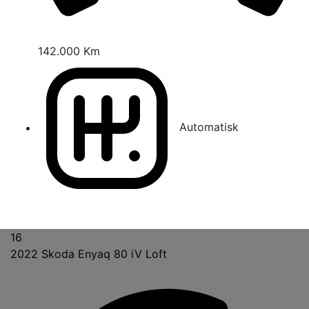
142.000 Km
Automatisk
16
2022
Skoda Enyaq 80 iV Loft