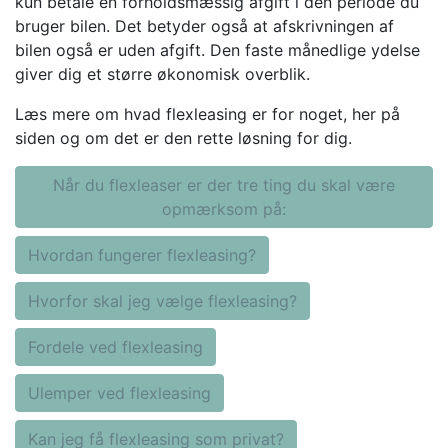
kun betale en forholdsmæssig afgift i den periode du
bruger bilen. Det betyder også at afskrivningen af
bilen også er uden afgift. Den faste månedlige ydelse
giver dig et større økonomisk overblik.
Læs mere om hvad flexleasing er for noget, her på
siden og om det er den rette løsning for dig.
Når du flexleaser er der tre ting du skal være
opmærksom på:
Hvordan fungerer flexleasing?
Hvorfor skal jeg vælge flexleasing?
Fordele ved flexleasing
Ulemper ved flexleasing
Kan jeg få flexleasing som privat?