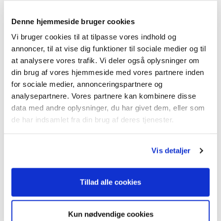
- Jaguar Dynamic, dynamiske køreindstillinger
- Blind vinkel assistent
Denne hjemmeside bruger cookies
- Sports læderrat med multifunktion
Vi bruger cookies til at tilpasse vores indhold og
- Paddle shift
annoncer, til at vise dig funktioner til sociale medier og til
- Ambiente belysning
at analysere vores trafik. Vi deler også oplysninger om
- Xenon forlygter med kurvelys
din brug af vores hjemmeside med vores partnere inden
- Varme i rat
for sociale medier, annonceringspartnere og
- El indstillelig rat stamme
analysepartnere. Vores partnere kan kombinere disse
data med andre oplysninger, du har givet dem, eller som
... Og meget mere
de har indsamlet fra din brug af deres tjenester.
Sælges for kunde.
Der tages forbehold for tastefejl og ændringer.
Vis detaljer
Inklusiv i tilbuddet:
- Syn
Tillad alle cookies
- Nummerplader
- Levering på din adresse
Kun nødvendige cookies
- Klargøring