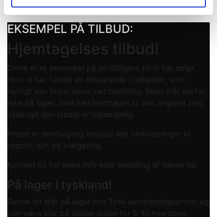
- Mulighed for garanti
EKSEMPEL PÅ TILBUD:
Hjemtagelses tilbud!
Dette er et eksempel på en tidligere bil vi har solgt,
hvor vi har fundet en tilsvarende i udlandet, som
hurtigt kan importeres ved bestilling. Bilen står derfor
ikke på lager, man kan hjemtages til den angivne pris,
sålænge den stadig er tilgængelig.
Prisen er selvfølgelig inklusiv alle omkostninger til
import, syn og klargøring.
Kontakt os for mere info eller bestilling af denne bil
På lager I tyskland!
Denne bil står på lager hos Tysk samarbejdspartner og
kan være klar på plader inden for 5-10 hverdage.