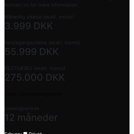
Kontakt os for mere information
Månedlig ydelse (ekskl. moms)
3.999
DKK
Førstegangsydelse (ekskl. moms)
55.999
DKK
RESTVÆRDI (ekskl. moms)
275.000
DKK
Ekskl. Oprettelsesgebyrer
Leasingperiode
12 måneder
Erhverv
Privat