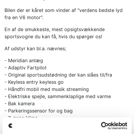
Bilen der er kåret som vinder af "verdens bedste lyd
fra en V6 motor".
En af de smukkeste, mest opsigtsvækkende
sportsvogne du kan få, hvis du spørger os!
Af udstyr kan bl.a. nævnes;
- Meridian anlæg
- Adaptiv Fartpilot
- Original sportsudstødning der kan slåes til/fra
- Keyless entry keyless go
- Håndfri mobil med musik streaming
- Elektriske spejle, sammenklaplige med varme
- Bak kamera
- Parkeringssensor for og bag
- 2-zone klima
- Touch screen med navigation og drive select
- Adaptiv sportsundervogn