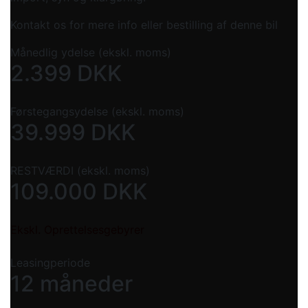
Kontakt os for mere info eller bestilling af denne bil
Månedlig ydelse (ekskl. moms)
2.399
DKK
Førstegangsydelse (ekskl. moms)
39.999
DKK
RESTVÆRDI (ekskl. moms)
109.000
DKK
Ekskl. Oprettelsesgebyrer
Leasingperiode
12 måneder