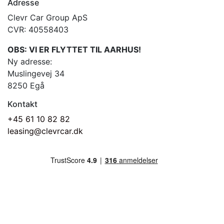
Adresse
Clevr Car Group ApS
CVR: 40558403
OBS: VI ER FLYTTET TIL AARHUS!
Ny adresse:
Muslingevej 34
8250 Egå
Kontakt
+45 61 10 82 82
leasing@clevrcar.dk