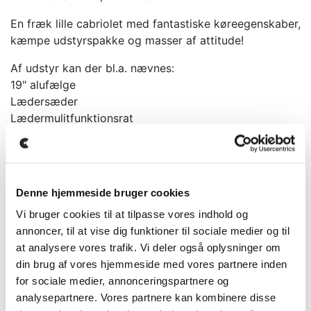
En fræk lille cabriolet med fantastiske køreegenskaber,
kæmpe udstyrspakke og masser af attitude!
Af udstyr kan der bl.a. nævnes:
19" alufælge
Lædersæder
Lædermulitfunktionsrat
Chronopakke
Fender Soundsystem
P-Sensor foran og bagved
DSG automatgearkasse
Denne hjemmeside bruger cookies
2 zoners automatisk klimakontrol
Vi bruger cookies til at tilpasse vores indhold og
Sædevarme
annoncer, til at vise dig funktioner til sociale medier og til
Tågelys foran og bagved
at analysere vores trafik. Vi deler også oplysninger om
Automatisk nedblændende bakspejl
din brug af vores hjemmeside med vores partnere inden
El-ruder
for sociale medier, annonceringspartnere og
El-spejle
analysepartnere. Vores partnere kan kombinere disse
Bluetooth