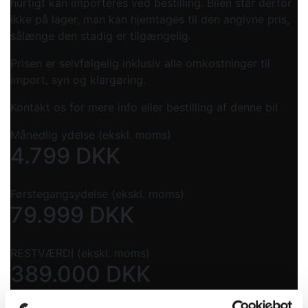
hurtigt kan importeres ved bestilling. Bilen står derfor
ikke på lager, man kan hjemtages til den angivne pris,
sålænge den stadig er tilgængelig.
Prisen er selvfølgelig inklusiv alle omkostninger til
import, syn og klargøring.
Kontakt os for mere info eller bestilling af denne bil
Månedlig ydelse (ekskl. moms)
4.799
DKK
Førstegangsydelse (ekskl. moms)
79.999
DKK
RESTVÆRDI (ekskl. moms)
389.000
DKK