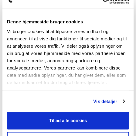
Ekskl. Oprettelsesgebyrer
Leasingperiode
Denne hjemmeside bruger cookies
12 måneder
Vi bruger cookies til at tilpasse vores indhold og
annoncer, til at vise dig funktioner til sociale medier og til
Erhverv
Privat
at analysere vores trafik. Vi deler også oplysninger om
din brug af vores hjemmeside med vores partnere inden
for sociale medier, annonceringspartnere og
Kan jeg kreditgodkendes?
analysepartnere. Vores partnere kan kombinere disse
data med andre oplysninger, du har givet dem, eller som
Skal bilen bruges som firmabil?
de har indsamlet fra din brug af deres tjenester.
(Klik her for at læse om beskatning)
Forespørg mere info om denne bil!
Vis detaljer
INFO OM BILEN
BMW
Mærke
Tillad alle cookies
i8
Model
2016