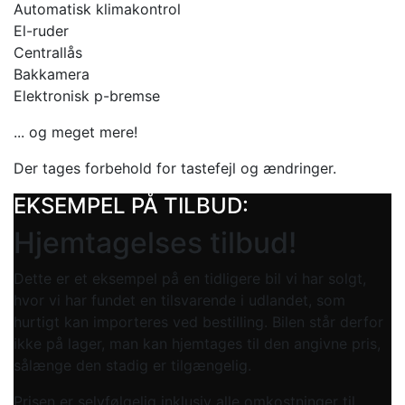
Automatisk klimakontrol
El-ruder
Centrallås
Bakkamera
Elektronisk p-bremse
... og meget mere!
Der tages forbehold for tastefejl og ændringer.
EKSEMPEL PÅ TILBUD:
Hjemtagelses tilbud!
Dette er et eksempel på en tidligere bil vi har solgt,
hvor vi har fundet en tilsvarende i udlandet, som
hurtigt kan importeres ved bestilling. Bilen står derfor
ikke på lager, man kan hjemtages til den angivne pris,
sålænge den stadig er tilgængelig.
Prisen er selvfølgelig inklusiv alle omkostninger til