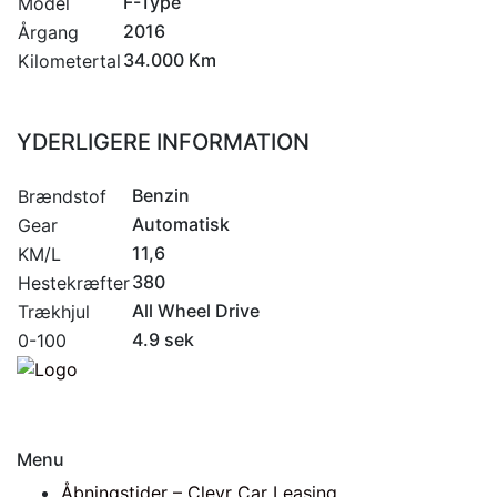
F-Type
Model
2016
Årgang
34.000 Km
Kilometertal
YDERLIGERE INFORMATION
Benzin
Brændstof
Automatisk
Gear
11,6
KM/L
380
Hestekræfter
All Wheel Drive
Trækhjul
4.9 sek
0-100
Menu
Åbningstider – Clevr Car Leasing