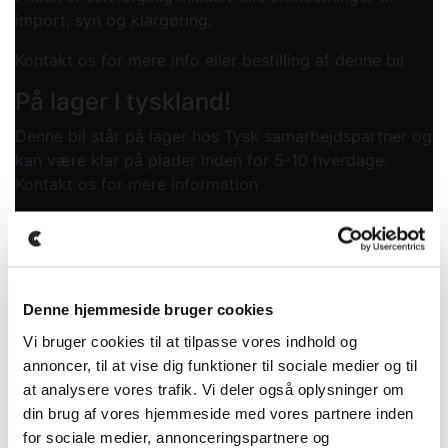
import, syn og klargøring.
Kontakt os for mere info eller bestilling af denne bil
På lager I tyskland!
Denne bil står på lager hos Tysk samarbejdspartner og
kan være klar på plader inden for 5-10 hverdage.
Kontakt os for mere information
Månedlig ydelse (ekskl. moms)
5.199
DKK
Førstegangsydelse (ekskl. moms)
Denne hjemmeside bruger cookies
63.999
DKK
Vi bruger cookies til at tilpasse vores indhold og
annoncer, til at vise dig funktioner til sociale medier og til
at analysere vores trafik. Vi deler også oplysninger om
RESTVÆRDI (ekskl. moms)
din brug af vores hjemmeside med vores partnere inden
239.000
DKK
for sociale medier, annonceringspartnere og