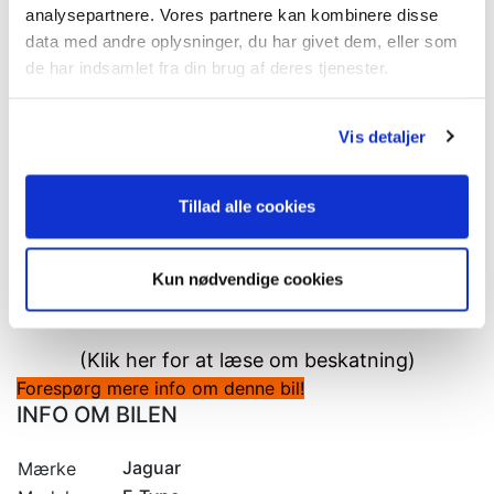
analysepartnere. Vores partnere kan kombinere disse
Ekskl. Oprettelsesgebyrer
data med andre oplysninger, du har givet dem, eller som
de har indsamlet fra din brug af deres tjenester.
Leasingperiode
12 måneder
Vis detaljer
Erhverv
Privat
Tillad alle cookies
Kan jeg kreditgodkendes?
Kun nødvendige cookies
Skal bilen bruges som firmabil?
(Klik her for at læse om beskatning)
Forespørg mere info om denne bil!
INFO OM BILEN
Jaguar
Mærke