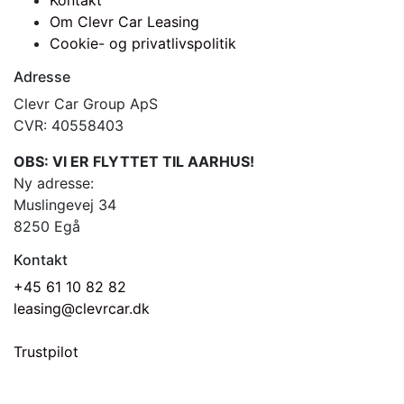
Kontakt
Om Clevr Car Leasing
Cookie- og privatlivspolitik
Adresse
Clevr Car Group ApS
CVR: 40558403
OBS: VI ER FLYTTET TIL AARHUS!
Ny adresse:
Muslingevej 34
8250 Egå
Kontakt
+45 61 10 82 82
leasing@clevrcar.dk
Trustpilot