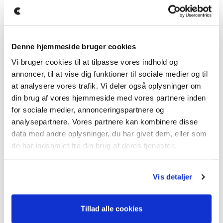
På denne bil kan vi tilbyde forsikring fra 675kr
månedligt.
Der tages forbehold for tastefejl, ændringer samt at
Denne hjemmeside bruger cookies
bilen kan være solgt.
Vi bruger cookies til at tilpasse vores indhold og
annoncer, til at vise dig funktioner til sociale medier og til
Kontakt os for mere info.
at analysere vores trafik. Vi deler også oplysninger om
Bilen kan ses og prøvekøres efter aftale hos Clevr Car
din brug af vores hjemmeside med vores partnere inden
i Vejle.
for sociale medier, annonceringspartnere og
analysepartnere. Vores partnere kan kombinere disse
Inklusiv i tilbuddet:
data med andre oplysninger, du har givet dem, eller som
- Klargøring
de har indsamlet fra din brug af deres tjenester.
- Mulighed for garanti
Hos Clevr Car kan vi tilbyde:
Vis detaljer
▪️Attraktiv forsikring
▪️Mekanisk garantiforsikring
▪️Serviceaftale
Tillad alle cookies
▪️Hjælp til videresalg