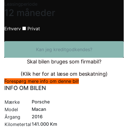
Leasingperiode
12 måneder
Erhverv
Privat
Kan jeg kreditgodkendes?
Skal bilen bruges som firmabil?
(Klik her for at læse om beskatning)
Forespørg mere info om denne bil!
INFO OM BILEN
Porsche
Mærke
Macan
Model
2016
Årgang
141.000 Km
Kilometertal