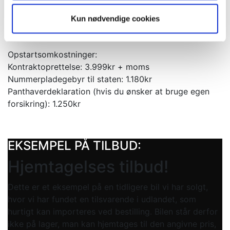
▪️Tilpasning af førstegangsydelse og månedlig ydelse
Kun nødvendige cookies
▪️Mulighed for kontrakt uden restværdi
▪️Vi kan tage din bil i bytte
Opstartsomkostninger:
Kontraktoprettelse: 3.999kr + moms
Nummerpladegebyr til staten: 1.180kr
Panthaverdeklaration (hvis du ønsker at bruge egen
forsikring): 1.250kr
EKSEMPEL PÅ TILBUD:
Hjemtagelses tilbud!
Dette er et eksempel på en tidligere bil vi har solgt,
hvor vi har fundet en tilsvarende i udlandet, som
hurtigt kan importeres ved bestilling. Bilen står derfor
ikke på lager, man kan hjemtages til den angivne pris,