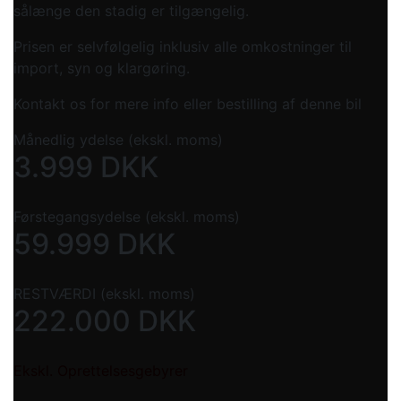
sålænge den stadig er tilgængelig.
Prisen er selvfølgelig inklusiv alle omkostninger til
import, syn og klargøring.
Kontakt os for mere info eller bestilling af denne bil
Månedlig ydelse (ekskl. moms)
3.999
DKK
Førstegangsydelse (ekskl. moms)
59.999
DKK
RESTVÆRDI (ekskl. moms)
222.000
DKK
Ekskl. Oprettelsesgebyrer