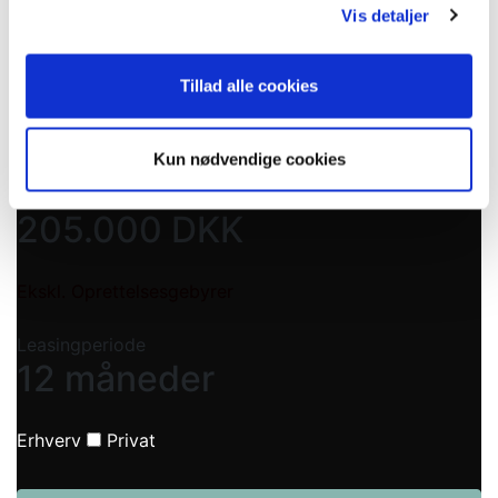
Månedlig ydelse (ekskl. moms)
Vis detaljer
3.199
DKK
Tillad alle cookies
Førstegangsydelse (ekskl. moms)
31.999
DKK
Kun nødvendige cookies
RESTVÆRDI (ekskl. moms)
205.000
DKK
Ekskl. Oprettelsesgebyrer
Leasingperiode
12 måneder
Erhverv
Privat