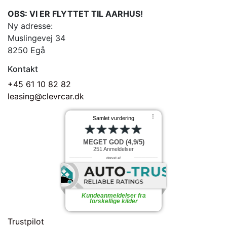
OBS: VI ER FLYTTET TIL AARHUS!
Ny adresse:
Muslingevej 34
8250 Egå
Kontakt
+45 61 10 82 82
leasing@clevrcar.dk
⠇
Samlet vurdering
MEGET GOD (4,9/5)
251
Anmeldelser
drevet af
Kundeanmeldelser fra
forskellige kilder
Trustpilot