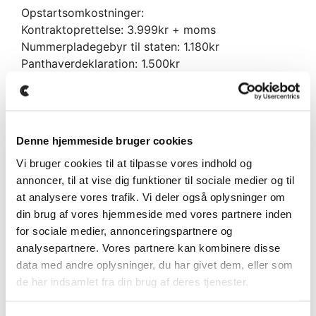
Opstartsomkostninger:
Kontraktoprettelse: 3.999kr + moms
Nummerpladegebyr til staten: 1.180kr
Panthaverdeklaration: 1.500kr
EKSEMPEL PÅ TILBUD:
Hjemtagelses tilbud!
Denne hjemmeside bruger cookies
Dette er et eksempel på en tidligere bil vi har solgt,
Vi bruger cookies til at tilpasse vores indhold og
hvor vi har fundet en tilsvarende i udlandet, som
annoncer, til at vise dig funktioner til sociale medier og til
hurtigt kan importeres ved bestilling. Bilen står derfor
at analysere vores trafik. Vi deler også oplysninger om
ikke på lager, man kan hjemtages til den angivne pris,
din brug af vores hjemmeside med vores partnere inden
sålænge den stadig er tilgængelig.
for sociale medier, annonceringspartnere og
Prisen er selvfølgelig inklusiv alle omkostninger til
analysepartnere. Vores partnere kan kombinere disse
import, syn og klargøring.
data med andre oplysninger, du har givet dem, eller som
de har indsamlet fra din brug af deres tjenester.
Kontakt os for mere info eller bestilling af denne bil