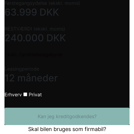
Førstegangsydelse (ekskl. moms)
63.999
DKK
RESTVÆRDI (ekskl. moms)
240.000
DKK
Ekskl. Oprettelsesgebyrer
Leasingperiode
12 måneder
Erhverv
Privat
Kan jeg kreditgodkendes?
Skal bilen bruges som firmabil?