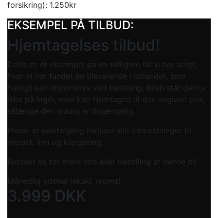
forsikring): 1.250kr
EKSEMPEL PÅ TILBUD:
Hjemtagelses tilbud!
Dette er et eksempel på en tidligere bil vi har solgt,
hvor vi har fundet en tilsvarende i udlandet, som
hurtigt kan importeres ved bestilling. Bilen står derfor
ikke på lager, man kan hjemtages til den angivne pris,
sålænge den stadig er tilgængelig.
Prisen er selvfølgelig inklusiv alle omkostninger til
import, syn og klargøring.
Kontakt os for mere info eller bestilling af denne bil
Månedlig ydelse (ekskl. moms)
3.999
DKK