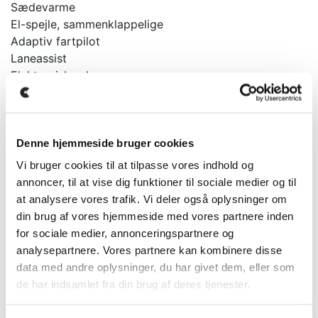
Sædevarme
El-spejle, sammenklappelige
Adaptiv fartpilot
Laneassist
Elektronisk p-bremse
Navi
Fuldautomatisk klima
Elektrisk rat
... og meget, meget mere.
Denne hjemmeside bruger cookies
Vi bruger cookies til at tilpasse vores indhold og
På denne bil kan vi tilbyde forsikring fra 675kr
annoncer, til at vise dig funktioner til sociale medier og til
månedligt.
at analysere vores trafik. Vi deler også oplysninger om
din brug af vores hjemmeside med vores partnere inden
Der tages forbehold for tastefejl, ændringer samt at
for sociale medier, annonceringspartnere og
bilen kan være solgt.
analysepartnere. Vores partnere kan kombinere disse
Kontakt os for mere info.
data med andre oplysninger, du har givet dem, eller som
de har indsamlet fra din brug af deres tjenester.
Bilen kan ses og prøvekøres efter aftale hos Clevr Car
i Vejle.