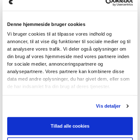
Sædevarme
El-spejle, sammenklappelige
Adaptiv fartpilot
Denne hjemmeside bruger cookies
Laneassist
Elektronisk p-bremse
Vi bruger cookies til at tilpasse vores indhold og
Navi
annoncer, til at vise dig funktioner til sociale medier og til
Fuldautomatisk klima
at analysere vores trafik. Vi deler også oplysninger om
Elektrisk rat
din brug af vores hjemmeside med vores partnere inden
... og meget, meget mere.
for sociale medier, annonceringspartnere og
analysepartnere. Vores partnere kan kombinere disse
På denne bil kan vi tilbyde forsikring fra 675kr
data med andre oplysninger, du har givet dem, eller som
månedligt.
de har indsamlet fra din brug af deres tjenester.
Der tages forbehold for tastefejl, ændringer samt at
bilen kan være solgt.
Vis detaljer
Kontakt os for mere info.
Tillad alle cookies
Bilen kan ses og prøvekøres efter aftale hos Clevr Car
i Vejle.