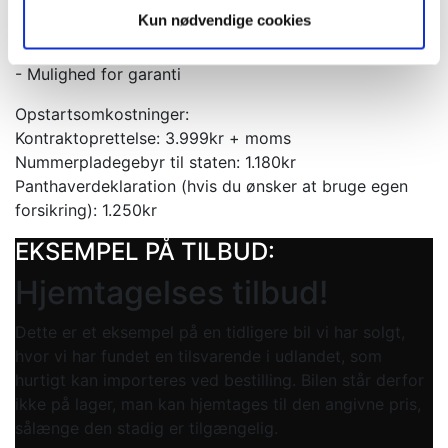
Kun nødvendige cookies
Inklusiv i tilbuddet:
- Klargøring
- Mulighed for garanti
Opstartsomkostninger:
Kontraktoprettelse: 3.999kr + moms
Nummerpladegebyr til staten: 1.180kr
Panthaverdeklaration (hvis du ønsker at bruge egen
forsikring): 1.250kr
EKSEMPEL PÅ TILBUD:
Hjemtagelses tilbud!
Dette er et eksempel på en tidligere bil vi har solgt,
hvor vi har fundet en tilsvarende i udlandet, som
hurtigt kan importeres ved bestilling. Bilen står derfor
ikke på lager, man kan hjemtages til den angivne pris,
sålænge den stadig er tilgængelig.