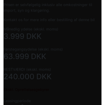
Prisen er selvfølgelig inklusiv alle omkostninger til
import, syn og klargøring.
Kontakt os for mere info eller bestilling af denne bil
Månedlig ydelse (ekskl. moms)
3.999
DKK
Førstegangsydelse (ekskl. moms)
63.999
DKK
RESTVÆRDI (ekskl. moms)
240.000
DKK
Ekskl. Oprettelsesgebyrer
Leasingperiode