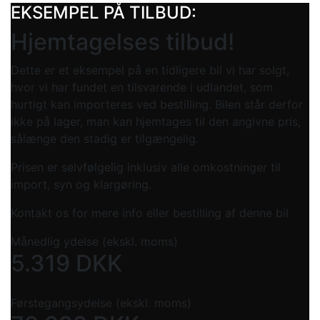
EKSEMPEL PÅ TILBUD:
Hjemtagelses tilbud!
Dette er et eksempel på en tidligere bil vi har solgt,
hvor vi har fundet en tilsvarende i udlandet, som
hurtigt kan importeres ved bestilling. Bilen står derfor
ikke på lager, man kan hjemtages til den angivne pris,
sålænge den stadig er tilgængelig.
Prisen er selvfølgelig inklusiv alle omkostninger til
import, syn og klargøring.
Kontakt os for mere info eller bestilling af denne bil
Månedlig ydelse (ekskl. moms)
5.319
DKK
Førstegangsydelse (ekskl. moms)