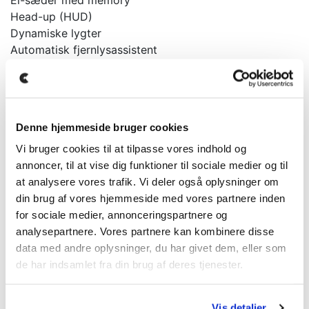
Head-up (HUD)
Dynamiske lygter
Automatisk fjernlysassistent
Keyless go
Night pakke
Sport edition
... og meget mere.
Denne hjemmeside bruger cookies
På denne bil kan vi tilbyde forsikring fra 675kr
Vi bruger cookies til at tilpasse vores indhold og
månedligt.
annoncer, til at vise dig funktioner til sociale medier og til
at analysere vores trafik. Vi deler også oplysninger om
Der tages forbehold for tastefejl, ændringer samt at
din brug af vores hjemmeside med vores partnere inden
bilen kan være solgt.
for sociale medier, annonceringspartnere og
Kontakt os for mere info.
analysepartnere. Vores partnere kan kombinere disse
data med andre oplysninger, du har givet dem, eller som
Bilen kan ses og prøvekøres efter aftale hos Clevr Car
de har indsamlet fra din brug af deres tjenester.
i Vejle.
Inklusiv i tilbuddet:
Vis detaljer