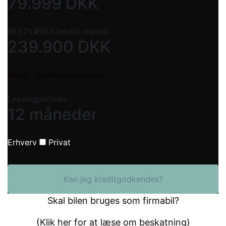
79.999
DKK
RESTVÆRDI (ekskl. moms)
239.900
DKK
Ekskl. Oprettelsesgebyrer
Leasingperiode
12 måneder
Erhverv
Privat
Kan jeg kreditgodkendes?
Skal bilen bruges som firmabil?
(Klik her for at læse om beskatning)