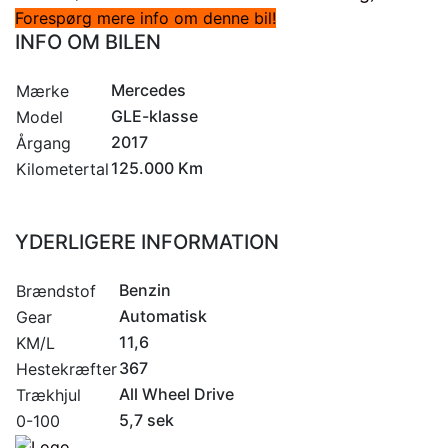
Forespørg mere info om denne bil!
INFO OM BILEN
Mercedes
Mærke
GLE-klasse
Model
2017
Årgang
125.000 Km
Kilometertal
YDERLIGERE INFORMATION
Benzin
Brændstof
Automatisk
Gear
11,6
KM/L
367
Hestekræfter
All Wheel Drive
Trækhjul
5,7 sek
0-100