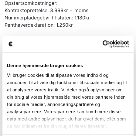
Opstartsomkostninger:
Kontraktoprettelse: 3.999kr + moms
Nummerpladegebyr til staten: 1.180kr
Panthaverdeklaration: 1.250kr
EKSEMPEL PÅ TILBUD:
Hjemtagelses tilbud!
Denne hjemmeside bruger cookies
Dette er et eksempel på en tidligere bil vi har solgt,
Vi bruger cookies til at tilpasse vores indhold og
hvor vi har fundet en tilsvarende i udlandet, som
annoncer, til at vise dig funktioner til sociale medier og til
hurtigt kan importeres ved bestilling. Bilen står derfor
at analysere vores trafik. Vi deler også oplysninger om
ikke på lager, man kan hjemtages til den angivne pris,
din brug af vores hjemmeside med vores partnere inden
sålænge den stadig er tilgængelig.
for sociale medier, annonceringspartnere og
analysepartnere. Vores partnere kan kombinere disse
Prisen er selvfølgelig inklusiv alle omkostninger til
data med andre oplysninger, du har givet dem, eller som
import, syn og klargøring.
de har indsamlet fra din brug af deres tjenester.
Kontakt os for mere info eller bestilling af denne bil