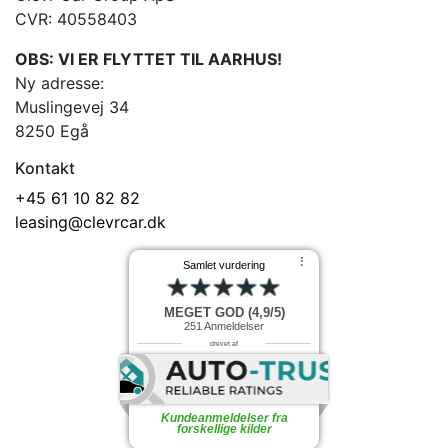
CVR: 40558403
OBS: VI ER FLYTTET TIL AARHUS!
Ny adresse:
Muslingevej 34
8250 Egå
Kontakt
+45 61 10 82 82
leasing@clevrcar.dk
⠇
Samlet vurdering
MEGET GOD (4,9/5)
251
Anmeldelser
drevet af
Kundeanmeldelser fra
forskellige kilder