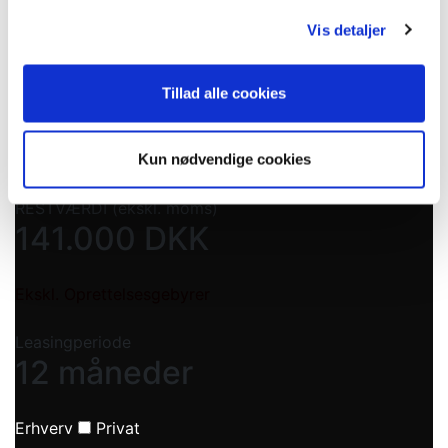
Vis detaljer
Månedlig ydelse (ekskl. moms)
2.399
DKK
Tillad alle cookies
Førstegangsydelse (ekskl. moms)
23.999
DKK
Kun nødvendige cookies
RESTVÆRDI (ekskl. moms)
141.000
DKK
Ekskl. Oprettelsesgebyrer
Leasingperiode
12 måneder
Erhverv
Privat