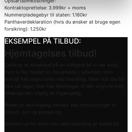
Opstartsomkostninger:
Kontraktoprettelse: 3.999kr + moms
Nummerpladegebyr til staten: 1.180kr
Panthaverdeklaration (hvis du ønsker at bruge egen
forsikring): 1.250kr
EKSEMPEL PÅ TILBUD:
Hjemtagelses tilbud!
Dette er et eksempel på en tidligere bil vi har solgt,
hvor vi har fundet en tilsvarende i udlandet, som
hurtigt kan importeres ved bestilling. Bilen står derfor
ikke på lager, man kan hjemtages til den angivne pris,
sålænge den stadig er tilgængelig.
Prisen er selvfølgelig inklusiv alle omkostninger til
import, syn og klargøring.
Kontakt os for mere info eller bestilling af denne bil