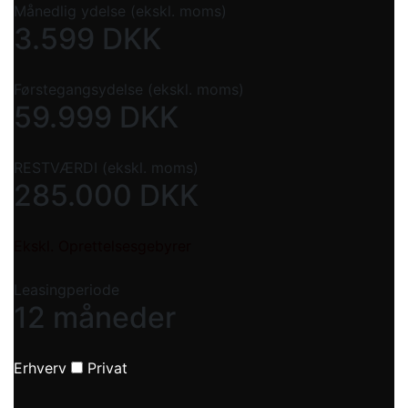
Månedlig ydelse (ekskl. moms)
3.599
DKK
Førstegangsydelse (ekskl. moms)
59.999
DKK
RESTVÆRDI (ekskl. moms)
285.000
DKK
Ekskl. Oprettelsesgebyrer
Leasingperiode
12 måneder
Erhverv
Privat