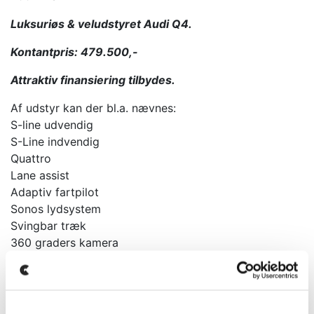
Luksuriøs & veludstyret Audi Q4.
Kontantpris: 479.500,-
Attraktiv finansiering tilbydes.
Af udstyr kan der bl.a. nævnes:
S-line udvendig
S-Line indvendig
Quattro
Lane assist
Adaptiv fartpilot
Sonos lydsystem
Svingbar træk
360 graders kamera
3-zonet klima
Digitalt cockpit
Sædevarme
Ratvarme