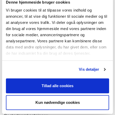
Denne hjemmeside bruger cookies
Ambient belysning
Vi bruger cookies til at tilpasse vores indhold og
Matrix lygter
annoncer, til at vise dig funktioner til sociale medier og til
Trådløs Apple CarPlay
at analysere vores trafik. Vi deler også oplysninger om
...Og meget mere!
din brug af vores hjemmeside med vores partnere inden
På denne bil kan vi tilbyde forsikring fra 759kr
for sociale medier, annonceringspartnere og
månedligt.
analysepartnere. Vores partnere kan kombinere disse
data med andre oplysninger, du har givet dem, eller som
Der tages forbehold for tastefejl, ændringer samt at
de har indsamlet fra din brug af deres tjenester.
bilen kan være solgt.
Kontakt os for mere info.
Vis detaljer
Bilen kan ses og prøvekøres efter aftale hos Clevr Car
i Vejle.
Tillad alle cookies
Inklusiv i tilbuddet:
- Klargøring
Kun nødvendige cookies
- Mulighed for garanti