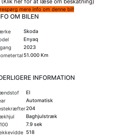
(Klik her for at læse om beskatning)
respørg mere info om denne bil!
NFO OM BILEN
Skoda
ærke
Enyaq
odel
2023
rgang
51.000 Km
lometertal
DERLIGERE INFORMATION
El
ændstof
Automatisk
ar
204
stekræfter
Baghjulstræk
ækhjul
7.9 sek
100
518
ækkevidde