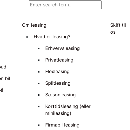
Om leasing
Skift til
os
Hvad er leasing?
Erhvervsleasing
Privatleasing
lbud
Flexleasing
n bil
Splitleasing
på
Sæsonleasing
Korttidsleasing (eller
minileasing)
Firmabil leasing