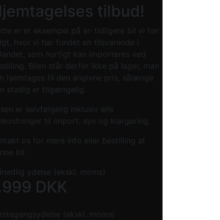
jemtagelses tilbud!
tte er et eksempel på en tidligere bil vi har
lgt, hvor vi har fundet en tilsvarende i
landet, som hurtigt kan importeres ved
stilling. Bilen står derfor ikke på lager, man
n hjemtages til den angivne pris, sålænge
n stadig er tilgængelig.
isen er selvfølgelig inklusiv alle
kostninger til import, syn og klargøring.
ntakt os for mere info eller bestilling af
nne bil
nedlig ydelse (ekskl. moms)
.999
DKK
rstegangsydelse (ekskl. moms)