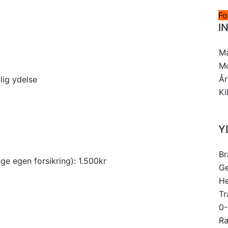
Fo
I
M
M
Å
lig ydelse
Ki
Y
Br
ge egen forsikring): 1.500kr
Ge
He
Tr
0-
R