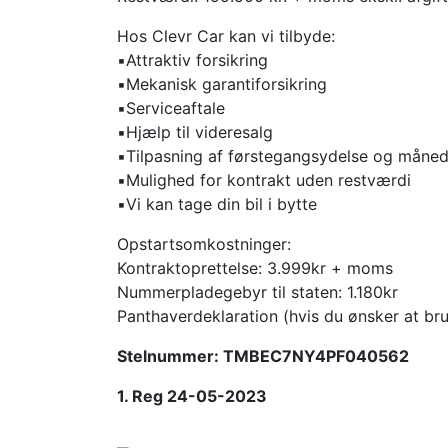
Hos Clevr Car kan vi tilbyde:
▪️Attraktiv forsikring
▪️Mekanisk garantiforsikring
▪️Serviceaftale
▪️Hjælp til videresalg
▪️Tilpasning af førstegangsydelse og måned
▪️
Mulighed for kontrakt uden restværdi
▪️
Vi kan tage din bil i bytte
Opstartsomkostninger:
Kontraktoprettelse: 3.999kr + moms
Nummerpladegebyr til staten: 1.180kr
Panthaverdeklaration (hvis du ønsker at bru
Stelnummer: TMBEC7NY4PF040562
1. Reg 24-05-2023