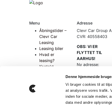
Menu
Adresse
Åbningstider –
Clevr Car Group 
Clevr Car
CVR: 40558403
Leasing
OBS: VI ER
Leasing biler
FLYTTET TIL
Hvad er
AARHUS!
leasing?
Ny adresse:
Kontakt
Muslingevej 34
Om Clevr Car
8250 Egå
Denne hjemmeside bruger
Leasing
Cookie- og
Vi bruger cookies til at til
privatlivspolitik
at analysere vores trafik.
inden for sociale medier,
data med andre oplysninger