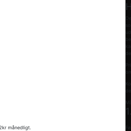
H
De
so
ud
be
ka
de
Pr
om
Ko
de
Må
1
92kr månedligt.
Fø