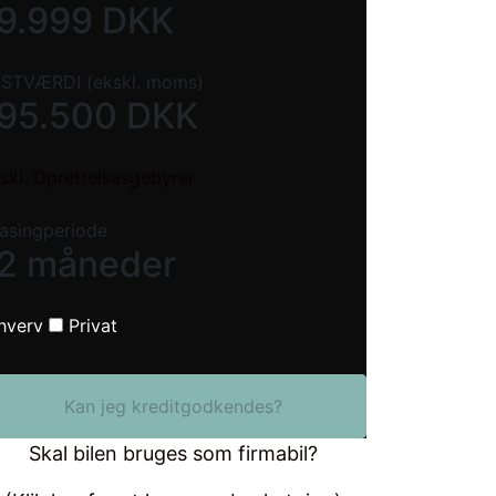
9.999
DKK
STVÆRDI (ekskl. moms)
95.500
DKK
skl. Oprettelsesgebyrer
asingperiode
2 måneder
hverv
Privat
Kan jeg kreditgodkendes?
Skal bilen bruges som firmabil?