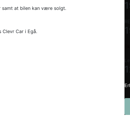
1
r samt at bilen kan være solgt.
RE
1
s Clevr Car i Egå.
Ek
Le
1
Er