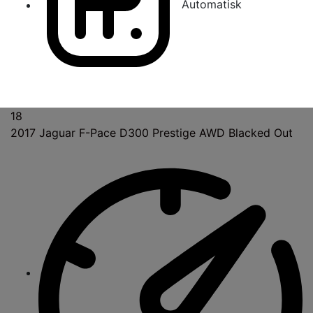
Automatisk
18
2017
Jaguar F-Pace D300 Prestige AWD Blacked Out