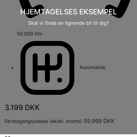
HJEMTAGELSES EKSEMPEL
Skal vi finde en lignende bil til dig?
58.000 Km
Automatisk
3.199
DKK
59.999
DKK
Førstegangsydelse (ekskl. moms)