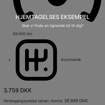
HJEMTAGELSES EKSEMPEL
Skal vi finde en lignende bil til dig?
69.000 Km
Automatisk
3.759
DKK
39.999
DKK
Førstegangsydelse (ekskl. moms)