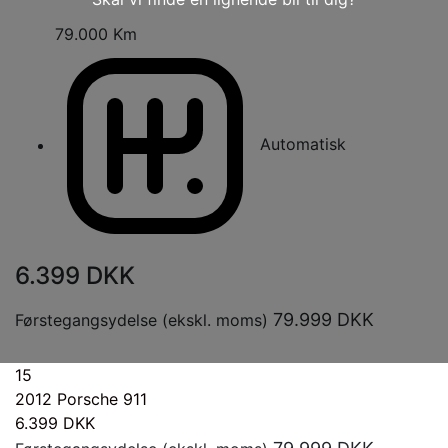
79.000 Km
Automatisk
6.399
DKK
79.999
DKK
Førstegangsydelse (ekskl. moms)
15
2012
Porsche 911
6.399
DKK