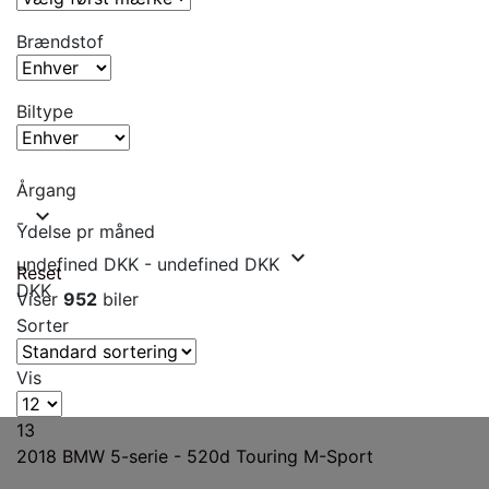
Brændstof
Biltype
Årgang
expand_more
-
Ydelse pr måned
expand_more
undefined DKK
-
undefined DKK
Reset
DKK
Viser
952
biler
Sorter
Vis
13
2018
BMW 5-serie - 520d Touring M-Sport