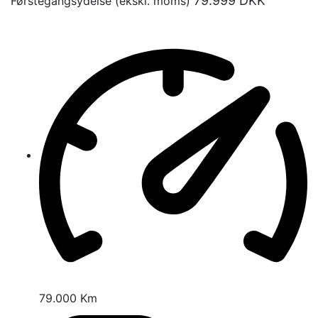
79.999
DKK
Førstegangsydelse (ekskl. moms)
79.000 Km