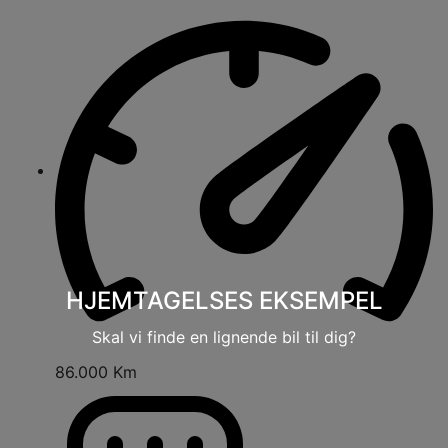
HJEMTAGELSES EKSEMPEL
Skal vi finde en lignende bil til dig?
86.000 Km