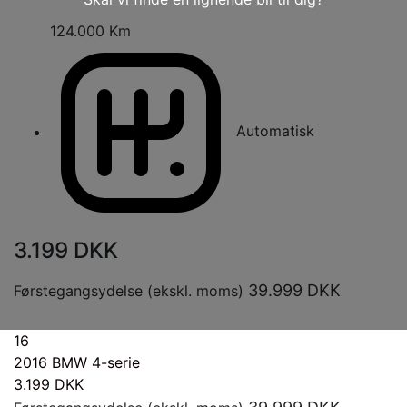
124.000 Km
Automatisk
3.199
DKK
39.999
DKK
Førstegangsydelse (ekskl. moms)
16
2016
BMW 4-serie
3.199
DKK