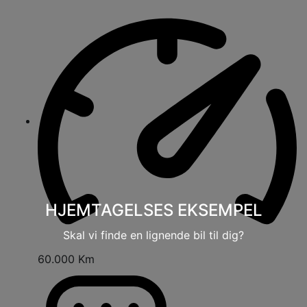
HJEMTAGELSES EKSEMPEL
Skal vi finde en lignende bil til dig?
60.000 Km