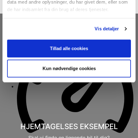
data med andre oplysninger, du har givet dem, eller som
de har indsamlet fra din brug af deres tjenester.
16
2016
BMW 4-serie - 440i xDrive Gran Coupé M-Sport
Vis detaljer
Tillad alle cookies
Kun nødvendige cookies
HJEMTAGELSES EKSEMPEL
Skal vi finde en lignende bil til dig?