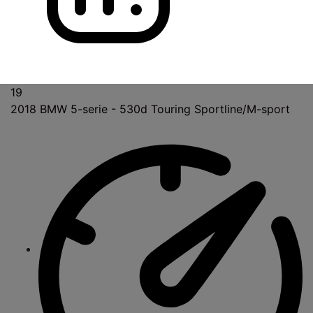
19
2018
BMW 5-serie - 530d Touring Sportline/M-sport