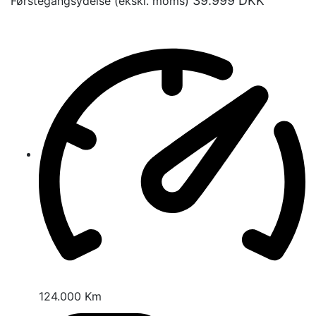
39.999
DKK
Førstegangsydelse (ekskl. moms)
124.000 Km