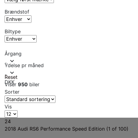
Brændstof
Biltype
Årgang
expand_more
-
Ydelse pr måned
expand_more
-
Reset
DKK
Viser
950
biler
Sorter
Vis
24
2018
Audi RS6 Performance Speed Edition (1 of 100)