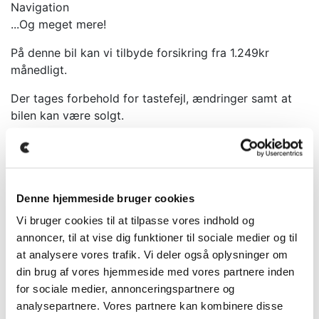
Navigation
...Og meget mere!
På denne bil kan vi tilbyde forsikring fra 1.249kr
månedligt.
Der tages forbehold for tastefejl, ændringer samt at
bilen kan være solgt.
Kontakt os for mere info.
Inklusiv i tilbuddet:
- Klargøring
Denne hjemmeside bruger cookies
- Mulighed for garanti
Vi bruger cookies til at tilpasse vores indhold og
Leasingaftale 12 måneder erhverv:
annoncer, til at vise dig funktioner til sociale medier og til
Udbetaling: 119.999 kr.
at analysere vores trafik. Vi deler også oplysninger om
Ydelse: 9.599 kr.
din brug af vores hjemmeside med vores partnere inden
Restværdi: 730.000 kr. inkl. brugtmoms, ekskl. afgift.
for sociale medier, annonceringspartnere og
Alle priser plus moms.
analysepartnere. Vores partnere kan kombinere disse