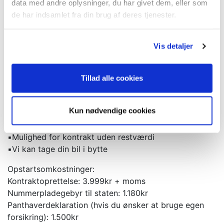
data med andre oplysninger, du har givet dem, eller som
Leasingaftale 12 måneder privat:
de har indsamlet fra din brug af deres tjenester.
Udbetaling: 149.999 kr. inkl. moms.
Ydelse: 11.999 kr. inkl. moms.
Restværdi: 730.000 kr. inkl. brugtmoms, ekskl. afgift.,
Vis detaljer
Hos Clevr Car kan vi tilbyde:
▪️Attraktiv forsikring
Tillad alle cookies
▪️Mekanisk garantiforsikring
▪️Serviceaftale
Kun nødvendige cookies
▪️Hjælp til videresalg
▪️Tilpasning af førstegangsydelse og månedlig ydelse
▪️Mulighed for kontrakt uden restværdi
▪️Vi kan tage din bil i bytte
Opstartsomkostninger:
Kontraktoprettelse: 3.999kr + moms
Nummerpladegebyr til staten: 1.180kr
Panthaverdeklaration (hvis du ønsker at bruge egen
forsikring): 1.500kr