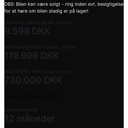
OBS: Bilen kan være solgt - ring inden evt. besigtigelse
for at høre om bilen stadig er på lager!
Månedlig ydelse (ekskl. moms)
9.599
DKK
Førstegangsydelse (ekskl. moms)
119.999
DKK
RESTVÆRDI (inkl. brugtmoms)
730.000
DKK
Ekskl. Oprettelsesgebyrer
Leasingperiode
12 måneder