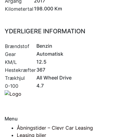
2017
Årgang
198.000 Km
Kilometertal
YDERLIGERE INFORMATION
Benzin
Brændstof
Automatisk
Gear
12.5
KM/L
367
Hestekræfter
All Wheel Drive
Trækhjul
4.7
0-100
Menu
Åbningstider – Clevr Car Leasing
Leasing biler