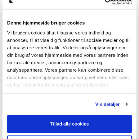
Mindre bule på højre dør
Dæk:
Denne hjemmeside bruger cookies
For 6.5mm Vinterdæk
Vi bruger cookies til at tilpasse vores indhold og
Bag 7mm Vinterdæk
annoncer, til at vise dig funktioner til sociale medier og til
at analysere vores trafik. Vi deler også oplysninger om
Service:
næste service om 14.300km
din brug af vores hjemmeside med vores partnere inden
Antal nøgler: 2
for sociale medier, annonceringspartnere og
analysepartnere. Vores partnere kan kombinere disse
EKSEMPEL PÅ TILBUD:
data med andre oplysninger, du har givet dem, eller som
de har indsamlet fra din brug af deres tjenester.
Hjemtagelses tilbud!
Dette er et eksempel på en tidligere bil vi har solgt,
Vis detaljer
hvor vi har fundet en tilsvarende i udlandet, som
hurtigt kan importeres ved bestilling. Bilen står derfor
ikke på lager, man kan hjemtages til den angivne pris,
Tillad alle cookies
sålænge den stadig er tilgængelig.