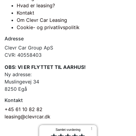
Hvad er leasing?
Kontakt
Om Clevr Car Leasing
Cookie- og privatlivspolitik
Adresse
Clevr Car Group ApS
CVR: 40558403
OBS: VI ER FLYTTET TIL AARHUS!
Ny adresse:
Muslingevej 34
8250 Egå
Kontakt
+45 61 10 82 82
leasing@clevrcar.dk
⠇
Samlet vurdering