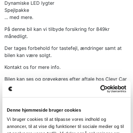
Dynamiske LED lygter
Spejlpakke
... med mere.
På denne bil kan vi tilbyde forsikring for 849kr
månedligt.
Der tages forbehold for tastefejl, ændringer samt at
bilen kan være solgt.
Kontakt os for mere info.
Bilen kan ses og prøvekøres efter aftale hos Clevr Car
i Egå.
Inklusiv i tilbuddet:
- Klargøring
Denne hjemmeside bruger cookies
- Mulighed for garanti
Vi bruger cookies til at tilpasse vores indhold og
Leasingaftale 12 måneder erhverv:
annoncer, til at vise dig funktioner til sociale medier og til
Udbetaling: 39.999 kr.