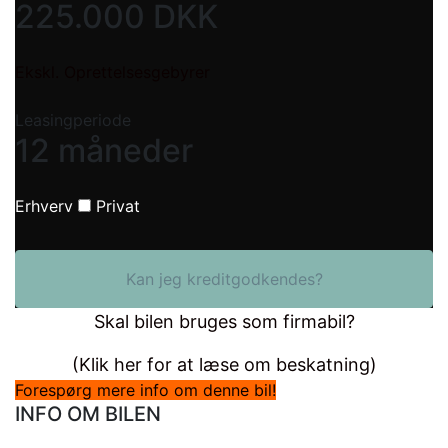
225.000
DKK
Ekskl. Oprettelsesgebyrer
Leasingperiode
12 måneder
Erhverv
Privat
Kan jeg kreditgodkendes?
Skal bilen bruges som firmabil?
(Klik her for at læse om beskatning)
Forespørg mere info om denne bil!
INFO OM BILEN