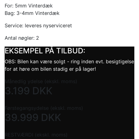
For: 5mm Vinterdæk
Bag: 3-4mm Vinterdæk
Service:
leveres nyserviceret
Antal nøgler: 2
EKSEMPEL PÅ TILBUD:
OBS: Bilen kan være solgt - ring inden evt. besigtigelse
for at høre om bilen stadig er på lager!
Månedlig ydelse (ekskl. moms)
3.199
DKK
Førstegangsydelse (ekskl. moms)
39.999
DKK
RESTVÆRDI (ekskl. moms)