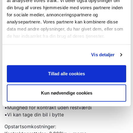
at analysere vores trafik. Vi deler også oplysninger om
Ydelse: 3.199 kr.
din brug af vores hjemmeside med vores partnere inden
Restværdi: 225.000 kr. ekskl. afgift.
for sociale medier, annonceringspartnere og
Alle priser plus moms.
analysepartnere. Vores partnere kan kombinere disse
data med andre oplysninger, du har givet dem, eller som
Leasingaftale 12 måneder privat:
de har indsamlet fra din brug af deres tjenester.
Udbetaling: 49.999 kr. inkl. moms.
Ydelse: 3.999 kr. inkl. moms.
Restværdi: 225.000 + moms, ekskl. afgift.
Vis detaljer
Hos Clevr Car kan vi tilbyde:
▪️Attraktiv forsikring
Tillad alle cookies
▪️Mekanisk garantiforsikring
▪️Serviceaftale
▪️Hjælp til videresalg
Kun nødvendige cookies
▪️Tilpasning af førstegangsydelse og månedlig ydelse
▪️Mulighed for kontrakt uden restværdi
▪️Vi kan tage din bil i bytte
Opstartsomkostninger: