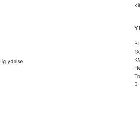
Ki
Y
Br
Ge
K
lig ydelse
He
Tr
0-