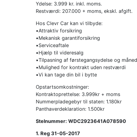
Ydelse: 3.999 kr. inkl. moms.
Restværdi: 207.000 + moms, ekskl. afgift.
Hos Clevr Car kan vi tilbyde:
▪️Attraktiv forsikring
▪️Mekanisk garantiforsikring
▪️Serviceaftale
▪️Hjælp til videresalg
▪️Tilpasning af førstegangsydelse og måned
▪️Mulighed for kontrakt uden restværdi
▪️Vi kan tage din bil i bytte
Opstartsomkostninger:
Kontraktoprettelse: 3.999kr + moms
Nummerpladegebyr til staten: 1.180kr
Panthaverdeklaration: 1.500kr
Stelnummer: WDC2923641A078590
1. Reg 31-05-2017