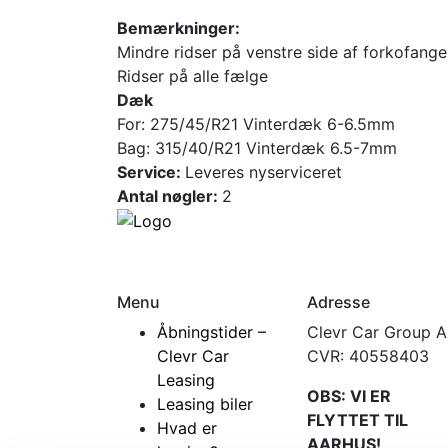
Bemærkninger:
Mindre ridser på venstre side af forkofange
Ridser på alle fælge
Dæk
For: 275/45/R21 Vinterdæk 6-6.5mm
Bag: 315/40/R21 Vinterdæk 6.5-7mm
Service:
Leveres nyserviceret
Antal nøgler:
2
Menu
Adresse
Åbningstider –
Clevr Car Group 
Clevr Car
CVR: 40558403
Leasing
OBS: VI ER
Leasing biler
FLYTTET TIL
Hvad er
AARHUS!