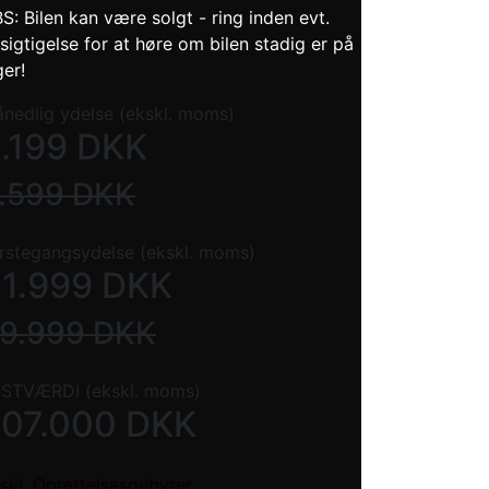
S: Bilen kan være solgt - ring inden evt.
sigtigelse for at høre om bilen stadig er på
ger!
nedlig ydelse (ekskl. moms)
.199
DKK
.599
DKK
rstegangsydelse (ekskl. moms)
1.999
DKK
9.999
DKK
STVÆRDI (ekskl. moms)
207.000
DKK
skl. Oprettelsesgebyrer