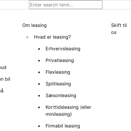
Om leasing
Skift til
os
Hvad er leasing?
Erhvervsleasing
Privatleasing
lbud
Flexleasing
n bil
Splitleasing
på
Sæsonleasing
Korttidsleasing (eller
minileasing)
Firmabil leasing