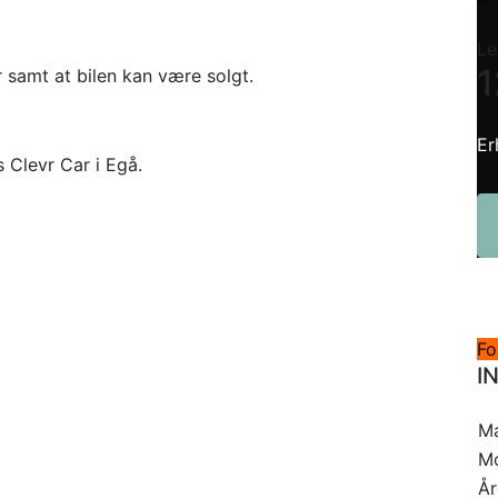
Le
1
r samt at bilen kan være solgt.
Er
s Clevr Car i Egå.
Fo
I
M
M
Å