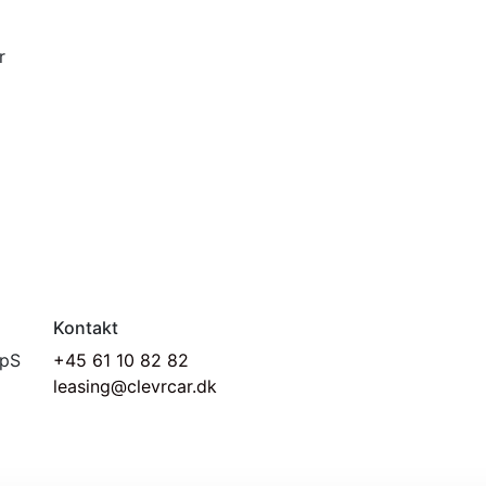
r
Kontakt
ApS
+45 61 10 82 82
leasing@clevrcar.dk