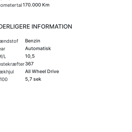
170.000 Km
lometertal
DERLIGERE INFORMATION
Benzin
ændstof
Automatisk
ar
10,5
M/L
367
stekræfter
All Wheel Drive
ækhjul
5,7 sek
100