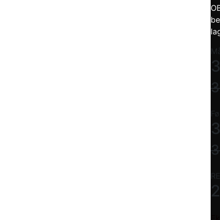
OB
be
la
Må
3
3
Fø
3
3
RE
Ek