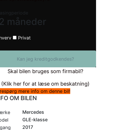
asingperiode
2 måneder
hverv
Privat
Kan jeg kreditgodkendes?
Skal bilen bruges som firmabil?
(Klik her for at læse om beskatning)
respørg mere info om denne bil!
NFO OM BILEN
Mercedes
ærke
GLE-klasse
odel
2017
rgang