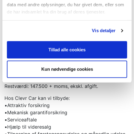
- Klargøring
data med andre oplysninger, du har givet dem, eller som
- Mulighed for garanti
de har indsamlet fra din brug af deres tjenester.
Leasingaftale 12 måneder erhverv:
Vis detaljer
Udbetaling: 47.999 kr.
Ydelse: 3.999 kr.
Restværdi: 147.500 kr. ekskl. afgift.
Tillad alle cookies
Alle priser plus moms.
Leasingaftale 12 måneder privat:
Kun nødvendige cookies
Udbetaling: 59.999 kr. inkl. moms.
Ydelse: 4.999 kr. inkl. moms.
Restværdi: 147.500 + moms, ekskl. afgift.
Hos Clevr Car kan vi tilbyde:
▪️Attraktiv forsikring
▪️Mekanisk garantiforsikring
▪️Serviceaftale
▪️Hjælp til videresalg
▪️Tilpasning af førstegangsydelse og månedlig ydelse