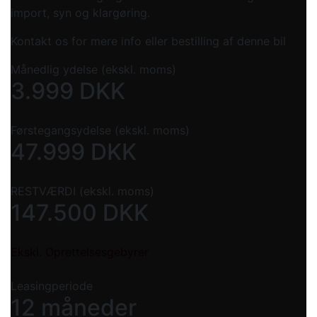
import, syn og klargøring.
Kontakt os for mere info eller bestilling af denne bil
Månedlig ydelse (ekskl. moms)
3.999
DKK
Førstegangsydelse (ekskl. moms)
47.999
DKK
RESTVÆRDI (ekskl. moms)
147.500
DKK
Ekskl. Oprettelsesgebyrer
Leasingperiode
12 måneder