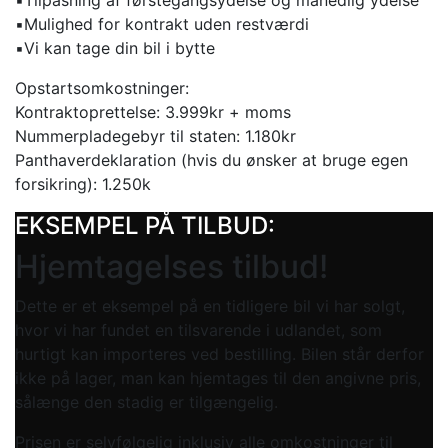
▪️Mulighed for kontrakt uden restværdi
▪️Vi kan tage din bil i bytte
Opstartsomkostninger:
Kontraktoprettelse: 3.999kr + moms
Nummerpladegebyr til staten: 1.180kr
Panthaverdeklaration (hvis du ønsker at bruge egen
forsikring): 1.250k
EKSEMPEL PÅ TILBUD:
Hjemtagelses tilbud!
Dette er et eksempel på en tidligere bil vi har solgt,
hvor vi har fundet en tilsvarende i udlandet, som
hurtigt kan importeres ved bestilling. Bilen står derfor
ikke på lager, man kan hjemtages til den angivne pris,
sålænge den stadig er tilgængelig.
Prisen er selvfølgelig inklusiv alle omkostninger til