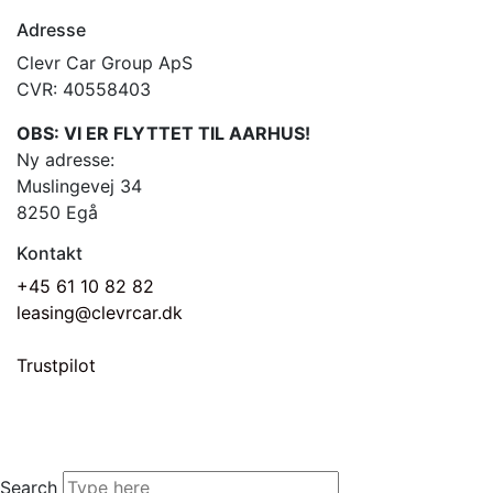
Adresse
Clevr Car Group ApS
CVR: 40558403
OBS: VI ER FLYTTET TIL AARHUS!
Ny adresse:
Muslingevej 34
8250 Egå
Kontakt
+45 61 10 82 82
leasing@clevrcar.dk
Trustpilot
Search