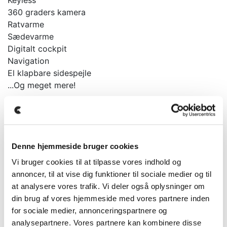
360 graders kamera
Ratvarme
Sædevarme
Digitalt cockpit
Navigation
El klapbare sidespejle
...Og meget mere!
På denne kan kan vi tilbyde forsikring fra 675kr
månedligt.
Der tages forbehold for tastefejl, ændringer samt at
Denne hjemmeside bruger cookies
bilen kan være solgt.
Vi bruger cookies til at tilpasse vores indhold og
Kontakt os for mere info.
annoncer, til at vise dig funktioner til sociale medier og til
at analysere vores trafik. Vi deler også oplysninger om
Bilen kan ses og prøvekøres efter aftale hos Clevr Car
din brug af vores hjemmeside med vores partnere inden
i Vejle.
for sociale medier, annonceringspartnere og
Inklusiv i tilbuddet:
analysepartnere. Vores partnere kan kombinere disse