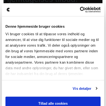
Dette er et eksempel på en tidligere bil vi har solgt,
hvor vi har fundet en tilsvarende i udlandet, som
hurtigt kan importeres ved bestilling. Bilen står derfor
ikke på lager, man kan hjemtages til den angivne pris,
Denne hjemmeside bruger cookies
sålænge den stadig er tilgængelig.
Vi bruger cookies til at tilpasse vores indhold og
annoncer, til at vise dig funktioner til sociale medier og til
Prisen er selvfølgelig inklusiv alle omkostninger til
at analysere vores trafik. Vi deler også oplysninger om
import, syn og klargøring.
din brug af vores hjemmeside med vores partnere inden
Kontakt os for mere info eller bestilling af denne bil
for sociale medier, annonceringspartnere og
analysepartnere. Vores partnere kan kombinere disse
Månedlig ydelse (ekskl. moms)
data med andre oplysninger, du har givet dem, eller som
1.199
DKK
de har indsamlet fra din brug af deres tjenester.
Førstegangsydelse (ekskl. moms)
Vis detaljer
31.999
DKK
Tillad alle cookies
RESTVÆRDI (ekskl. moms)