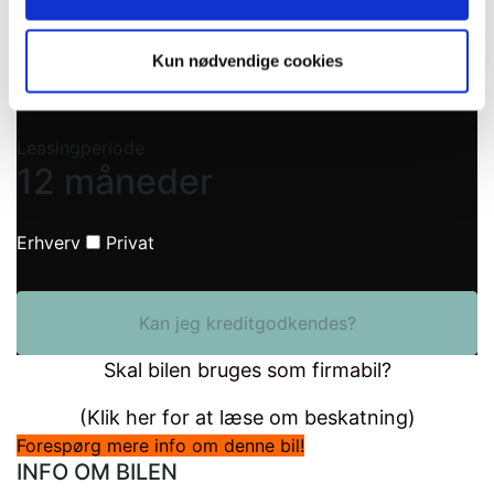
139.900
DKK
Kun nødvendige cookies
Ekskl. Oprettelsesgebyrer
Leasingperiode
12 måneder
Erhverv
Privat
Kan jeg kreditgodkendes?
Skal bilen bruges som firmabil?
(Klik her for at læse om beskatning)
Forespørg mere info om denne bil!
INFO OM BILEN