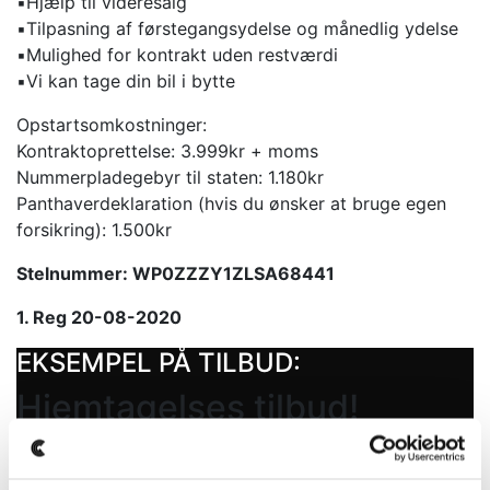
▪️Hjælp til videresalg
▪️Tilpasning af førstegangsydelse og månedlig ydelse
▪️Mulighed for kontrakt uden restværdi
▪️Vi kan tage din bil i bytte
Opstartsomkostninger:
Kontraktoprettelse: 3.999kr + moms
Nummerpladegebyr til staten: 1.180kr
Panthaverdeklaration (hvis du ønsker at bruge egen
forsikring): 1.500kr
Stelnummer: WP0ZZZY1ZLSA68441
1. Reg 20-08-2020
EKSEMPEL PÅ TILBUD:
Hjemtagelses tilbud!
Dette er et eksempel på en tidligere bil vi har solgt,
hvor vi har fundet en tilsvarende i udlandet, som