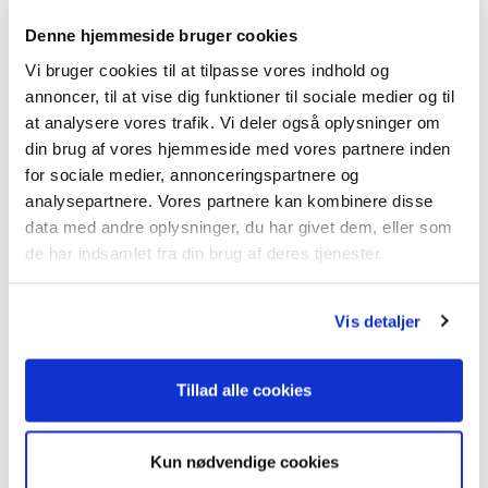
hurtigt kan importeres ved bestilling. Bilen står derfor
Denne hjemmeside bruger cookies
ikke på lager, man kan hjemtages til den angivne pris,
sålænge den stadig er tilgængelig.
Vi bruger cookies til at tilpasse vores indhold og
annoncer, til at vise dig funktioner til sociale medier og til
Prisen er selvfølgelig inklusiv alle omkostninger til
at analysere vores trafik. Vi deler også oplysninger om
import, syn og klargøring.
din brug af vores hjemmeside med vores partnere inden
for sociale medier, annonceringspartnere og
Kontakt os for mere info eller bestilling af denne bil
analysepartnere. Vores partnere kan kombinere disse
Månedlig ydelse (ekskl. moms)
data med andre oplysninger, du har givet dem, eller som
3.199
DKK
de har indsamlet fra din brug af deres tjenester.
Førstegangsydelse (ekskl. moms)
Vis detaljer
63.999
DKK
Tillad alle cookies
RESTVÆRDI (ekskl. moms)
395.000
DKK
Kun nødvendige cookies