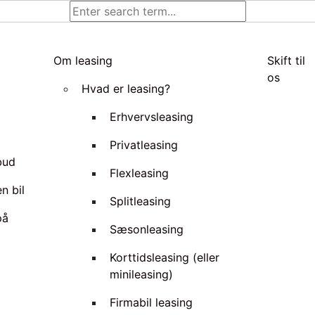
Om leasing
Skift til
os
Hvad er leasing?
Erhvervsleasing
Privatleasing
lbud
Flexleasing
n bil
Splitleasing
på
Sæsonleasing
Korttidsleasing (eller
minileasing)
Firmabil leasing