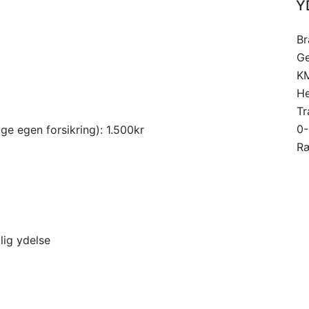
Y
Br
Ge
K
He
Tr
0-
ge egen forsikring): 1.500kr
R
lig ydelse