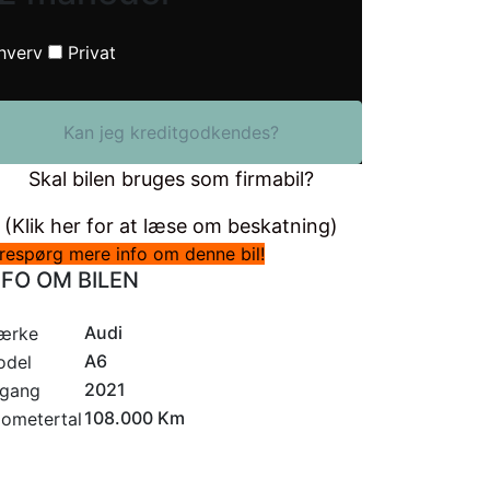
hverv
Privat
Kan jeg kreditgodkendes?
Skal bilen bruges som firmabil?
(Klik her for at læse om beskatning)
respørg mere info om denne bil!
NFO OM BILEN
Audi
ærke
A6
odel
2021
rgang
108.000 Km
lometertal