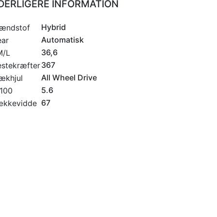
DERLIGERE INFORMATION
Hybrid
ændstof
Automatisk
ar
36,6
M/L
367
stekræfter
All Wheel Drive
ækhjul
5.6
100
67
ækkevidde