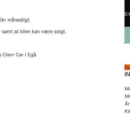
Er
75kr månedligt.
r samt at bilen kan være solgt.
s Clevr Car i Egå.
Fo
I
M
M
Å
Ki