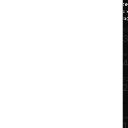
OB
be
la
Må
Fø
4
RE
Ek
Le
1