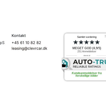
Kontakt
Samlet vurdering
ApS
+45 61 10 82 82
leasing@clevrcar.dk
MEGET GOD (4,9/5)
251
Anmeldelser
drevet af
Kundeanmeldelser fra
forskellige kilder