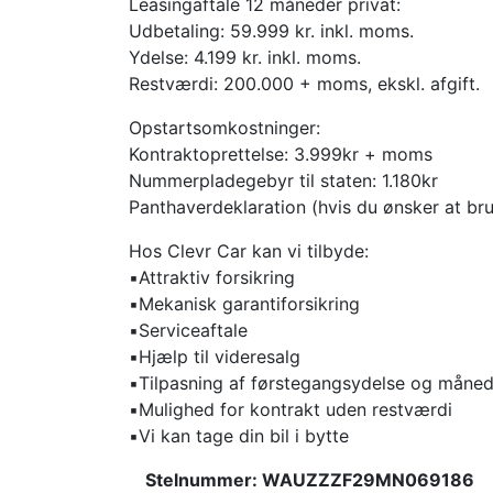
Leasingaftale 12 måneder privat:
Udbetaling: 59.999 kr. inkl. moms.
Ydelse: 4.199 kr. inkl. moms.
Restværdi: 200.000 + moms, ekskl. afgift.
Opstartsomkostninger:
Kontraktoprettelse: 3.999kr + moms
Nummerpladegebyr til staten: 1.180kr
Panthaverdeklaration (hvis du ønsker at bru
Hos Clevr Car kan vi tilbyde:
▪️Attraktiv forsikring
▪️Mekanisk garantiforsikring
▪️Serviceaftale
▪️Hjælp til videresalg
▪️Tilpasning af førstegangsydelse og måned
▪️Mulighed for kontrakt uden restværdi
▪️Vi kan tage din bil i bytte
Stelnummer: WAUZZZF29MN069186