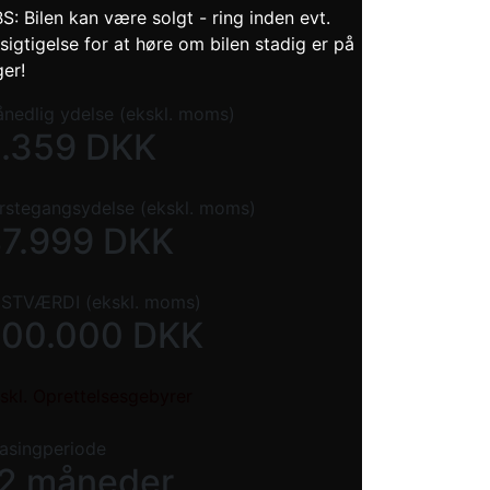
S: Bilen kan være solgt - ring inden evt.
sigtigelse for at høre om bilen stadig er på
ger!
nedlig ydelse (ekskl. moms)
3.359
DKK
rstegangsydelse (ekskl. moms)
7.999
DKK
STVÆRDI (ekskl. moms)
200.000
DKK
skl. Oprettelsesgebyrer
asingperiode
2 måneder