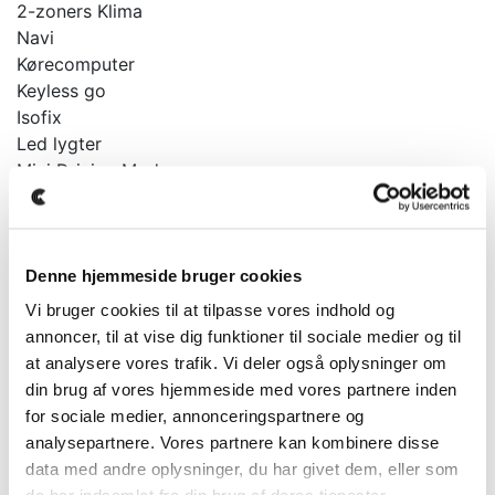
2-zoners Klima
Navi
Kørecomputer
Keyless go
Isofix
Led lygter
Mini Driving Modes
Multifunktionsrat
... og meget mere.
Denne hjemmeside bruger cookies
På denne bil kan vi tilbyde forsikring fra 510kr
Vi bruger cookies til at tilpasse vores indhold og
månedligt.
annoncer, til at vise dig funktioner til sociale medier og til
Der tages forbehold for tastefejl, ændringer samt at
at analysere vores trafik. Vi deler også oplysninger om
bilen kan være solgt.
din brug af vores hjemmeside med vores partnere inden
for sociale medier, annonceringspartnere og
Kontakt os for mere info.
analysepartnere. Vores partnere kan kombinere disse
data med andre oplysninger, du har givet dem, eller som
Bilen kan ses og prøvekøres efter aftale hos Clevr Car