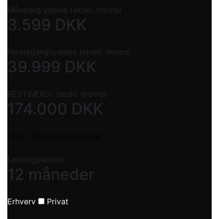
Månedlig ydelse (ekskl. moms)
3.599
DKK
Førstegangsydelse (ekskl. moms)
39.999
DKK
RESTVÆRDI (ekskl. moms)
174.000
DKK
Ekskl. Oprettelsesgebyrer
Leasingperiode
12 måneder
Erhverv
Privat