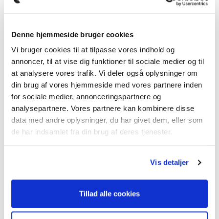
Ladekabel til wallbox
Shadow Line højglanspakke
Gulvmåtter i tekstil
Denne hjemmeside bruger cookies
Multifunktionsrat
Nødopkaldssystem
Vi bruger cookies til at tilpasse vores indhold og
Plant bagagerumsgulv
annoncer, til at vise dig funktioner til sociale medier og til
Ratvarme
at analysere vores trafik. Vi deler også oplysninger om
Regnsensor
din brug af vores hjemmeside med vores partnere inden
Sideairbags
for sociale medier, annonceringspartnere og
Sportsforsæder
analysepartnere. Vores partnere kan kombinere disse
Start-stop funktion
data med andre oplysninger, du har givet dem, eller som
Tyverialarm
de har indsamlet fra din brug af deres tjenester.
Sædevarme foran
Touchskærm
Vis detaljer
USB-udtag
Udendørstermometer
Tillad alle cookies
... og meget mere.
På denne bil kan vi tilbyde forsikring fra 710kr