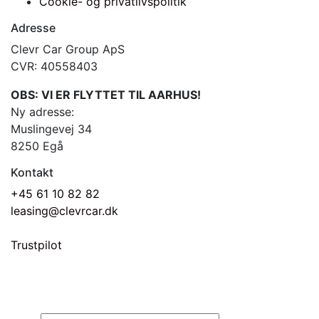
Cookie- og privatlivspolitik
Adresse
Clevr Car Group ApS
CVR: 40558403
OBS: VI ER FLYTTET TIL AARHUS!
Ny adresse:
Muslingevej 34
8250 Egå
Kontakt
+45 61 10 82 82
leasing@clevrcar.dk
Trustpilot