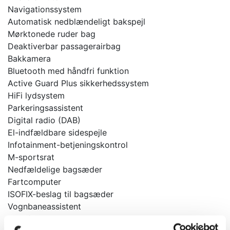
Navigationssystem
Automatisk nedblændeligt bakspejl
Mørktonede ruder bag
Deaktiverbar passagerairbag
Bakkamera
Bluetooth med håndfri funktion
Active Guard Plus sikkerhedssystem
HiFi lydsystem
Parkeringsassistent
Digital radio (DAB)
El-indfældbare sidespejle
Infotainment-betjeningskontrol
M-sportsrat
Nedfældelige bagsæder
Fartcomputer
ISOFIX-beslag til bagsæder
Vognbaneassistent
LED-forlygter