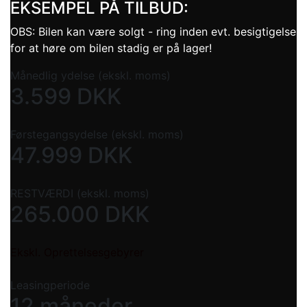
EKSEMPEL PÅ TILBUD:
OBS: Bilen kan være solgt - ring inden evt. besigtigelse
for at høre om bilen stadig er på lager!
Månedlig ydelse (ekskl. moms)
3.599
DKK
Førstegangsydelse (ekskl. moms)
47.999
DKK
RESTVÆRDI (ekskl. moms)
265.000
DKK
Ekskl. Oprettelsesgebyrer
Leasingperiode
12 måneder