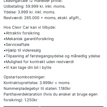
Leasingaftale 12 måneder privat:
Udbetaling: 59.999 kr. inkl. moms.
Ydelse: 3.999 kr. inkl. moms.
Restværdi: 265.000 + moms, ekskl. afgift.,
Hos Clevr Car kan vi tilbyde:
▪️Attraktiv forsikring
▪️Mekanisk garantiforsikring
▪️Serviceaftale
▪️Hjælp til videresalg
▪️Tilpasning af førstegangsydelse og månedlig ydelse
▪️Mulighed for kontrakt uden restværdi
▪️Vi kan tage din bil i bytte
Opstartsomkostninger:
Kontraktoprettelse: 3.999kr + moms
Nummerpladegebyr til staten: 1.180kr
Panthaverdeklaration (hvis du ønsker at bruge egen
forsikring): 1.250kr