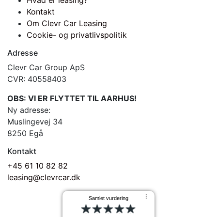
Hvad er leasing?
Kontakt
Om Clevr Car Leasing
Cookie- og privatlivspolitik
Adresse
Clevr Car Group ApS
CVR: 40558403
OBS: VI ER FLYTTET TIL AARHUS!
Ny adresse:
Muslingevej 34
8250 Egå
Kontakt
+45 61 10 82 82
leasing@clevrcar.dk
⠇
Samlet vurdering