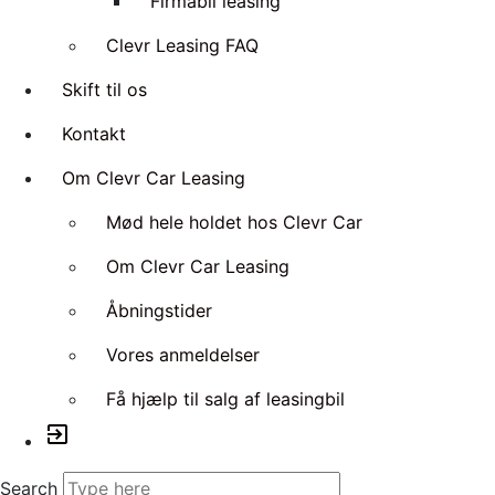
Firmabil leasing
Clevr Leasing FAQ
Skift til os
Kontakt
Om Clevr Car Leasing
Mød hele holdet hos Clevr Car
Om Clevr Car Leasing
Åbningstider
Vores anmeldelser
Få hjælp til salg af leasingbil
exit_to_app
Search