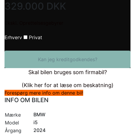
329.000
DKK
Ekskl. Oprettelsesgebyrer
Erhverv
Privat
Kan jeg kreditgodkendes?
Skal bilen bruges som firmabil?
(Klik her for at læse om beskatning)
Forespørg mere info om denne bil!
INFO OM BILEN
BMW
Mærke
i5
Model
2024
Årgang