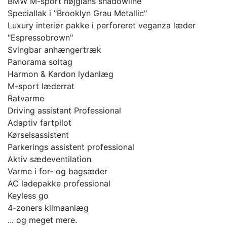
BMW M-sport højglans shadowline
Speciallak i "Brooklyn Grau Metallic"
Luxury interiør pakke i perforeret veganza læder
"Espressobrown"
Svingbar anhængertræk
Panorama soltag
Harmon & Kardon lydanlæg
M-sport læderrat
Ratvarme
Driving assistant Professional
Adaptiv fartpilot
Kørselsassistent
Parkerings assistent professional
Aktiv sædeventilation
Varme i for- og bagsæder
AC ladepakke professional
Keyless go
4-zoners klimaanlæg
... og meget mere.