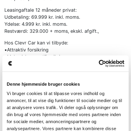
Leasingaftale 12 måneder privat:
Udbetaling: 69.999 kr. inkl. moms.
Ydelse: 4.999 kr. inkl. moms.
Restværdi: 329.000 + moms, ekskl. afgift.,
Hos Clevr Car kan vi tilbyde:
▪️Attraktiv forsikring
▪️Mekanisk garantiforsikring
▪️Serviceaftale
▪️Hjælp til videresalg
▪️Tilpasning af førstegangsydelse og månedlig ydelse
Denne hjemmeside bruger cookies
▪️Mulighed for kontrakt uden restværdi
▪️Vi kan tage din bil i bytte
Vi bruger cookies til at tilpasse vores indhold og
annoncer, til at vise dig funktioner til sociale medier og til
Opstartsomkostninger:
at analysere vores trafik. Vi deler også oplysninger om
Kontraktoprettelse: 3.999kr + moms
din brug af vores hjemmeside med vores partnere inden
Nummerpladegebyr til staten: 1.180kr
for sociale medier, annonceringspartnere og
Panthaverdeklaration (hvis du ønsker at bruge egen
analysepartnere. Vores partnere kan kombinere disse