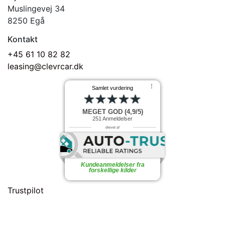
Muslingevej 34
8250 Egå
Kontakt
+45 61 10 82 82
leasing@clevrcar.dk
⠇
Samlet vurdering
MEGET GOD (4,9/5)
251
Anmeldelser
drevet af
Kundeanmeldelser fra
forskellige kilder
Trustpilot