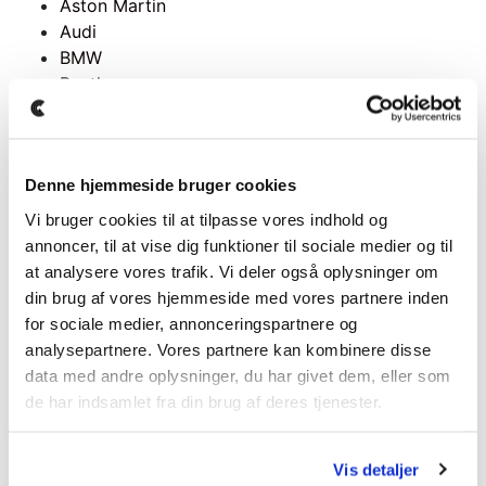
Aston Martin
Audi
BMW
Bentley
Chevrolet
Ferrari
Jaguar
Denne hjemmeside bruger cookies
Lamborghini
Land Rover
Vi bruger cookies til at tilpasse vores indhold og
Maserati
annoncer, til at vise dig funktioner til sociale medier og til
McLaren
at analysere vores trafik. Vi deler også oplysninger om
Mercedes
din brug af vores hjemmeside med vores partnere inden
Mini
for sociale medier, annonceringspartnere og
Nissan
analysepartnere. Vores partnere kan kombinere disse
Porsche
data med andre oplysninger, du har givet dem, eller som
Rolls Royce
de har indsamlet fra din brug af deres tjenester.
Tesla
Toyota
Vis detaljer
Volvo