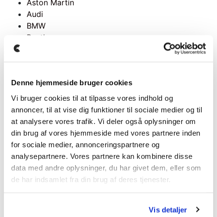
Aston Martin
Audi
BMW
Bentley
Chevrolet
Ferrari
Jaguar
Denne hjemmeside bruger cookies
Lamborghini
Land Rover
Vi bruger cookies til at tilpasse vores indhold og
Maserati
annoncer, til at vise dig funktioner til sociale medier og til
McLaren
at analysere vores trafik. Vi deler også oplysninger om
Mercedes
din brug af vores hjemmeside med vores partnere inden
Mini
for sociale medier, annonceringspartnere og
Nissan
analysepartnere. Vores partnere kan kombinere disse
Porsche
data med andre oplysninger, du har givet dem, eller som
Rolls Royce
de har indsamlet fra din brug af deres tjenester.
Tesla
Toyota
Vis detaljer
Volvo