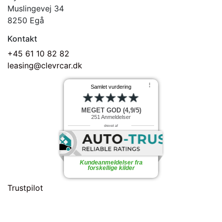
Muslingevej 34
8250 Egå
Kontakt
+45 61 10 82 82
leasing@clevrcar.dk
⠇
Samlet vurdering
MEGET GOD (4,9/5)
251
Anmeldelser
drevet af
Kundeanmeldelser fra
forskellige kilder
Trustpilot